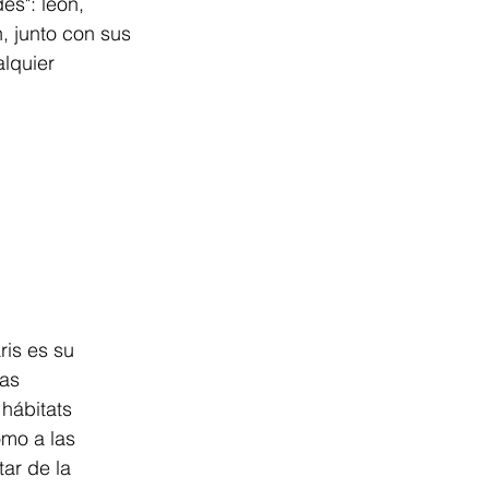
s": león, 
, junto con sus 
lquier 
is es su 
as 
hábitats 
omo a las 
ar de la 