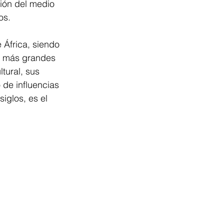
ión del medio 
os.
 África, siendo 
s más grandes 
tural, sus 
 de influencias 
iglos, es el 