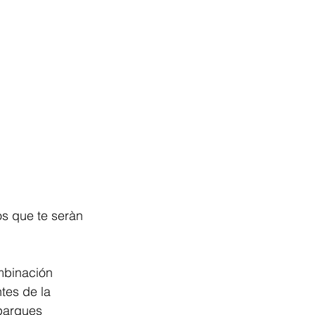
os que te seràn 
mbinación 
tes de la 
 parques 