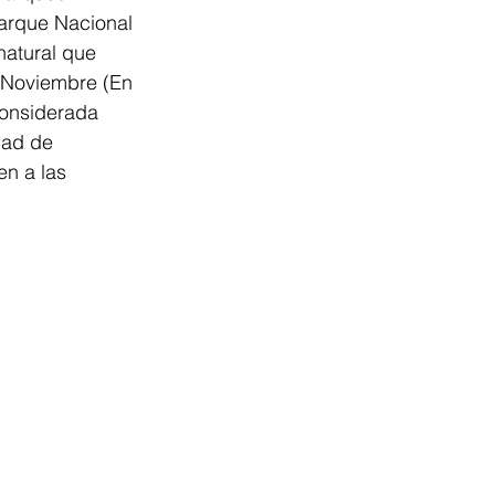
arque Nacional 
natural que 
y Noviembre (En 
considerada 
dad de 
n a las 