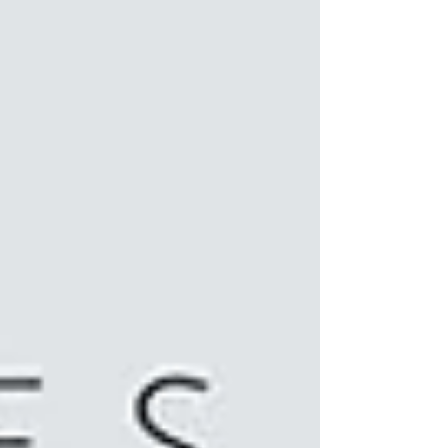
país de montañas, lagos de alta altitud y
tradiciones nómadas que siguen muy
presentes en la vida cotidiana. Los kirguises
son conocidos por su hospitalidad, y los
visitantes a menudo son recibidos con un
cálido abrazo y un té de kumis, una bebida
fermentada hecha de leche de yegua. Esta
hospitalidad