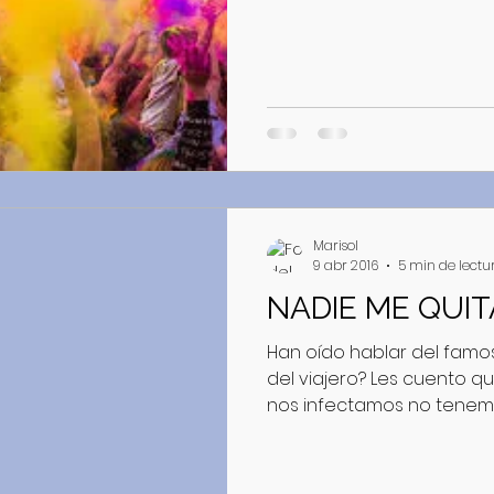
Marisol
9 abr 2016
5 min de lectu
NADIE ME QUIT
Han oído hablar del famoso
del viajero? Les cuento q
nos infectamos no tenemos