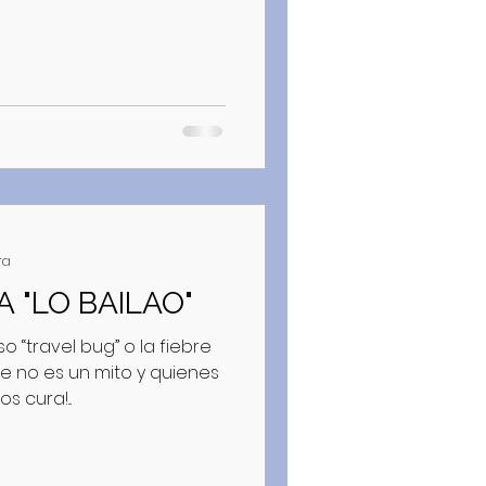
ra
A "LO BAILAO"
 “travel bug” o la fiebre
ue no es un mito y quienes
 cura!...