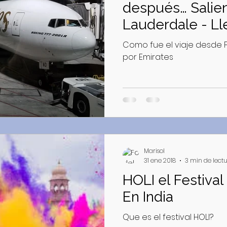
después… Saliendo desde Fort
Lauderdale - Ll
Como fue el viaje desde Ft
por Emirates
Marisol
31 ene 2018
3 min de lect
HOLI el Festival
En India
Que es el festival HOLI?