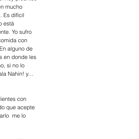
en mucho 
 Es difícil 
o está 
nte. Yo sufro 
comida con 
En alguno de 
 en donde les 
, si no lo 
la Nahin! y… 
ientes con 
rdo que acepte 
rlo  me lo 