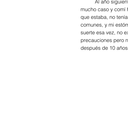
          Al año siguiente volví a la India…seguramente ya estaba  inmune porque no hice 
mucho caso y comí ha
que estaba, no tenía
comunes, y mi estóm
suerte esa vez, no e
precauciones pero na
después de 10 años 